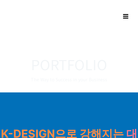
PORTFOLIO
The Way to Success in your Business
K-DESIGN으로 강해지는
대