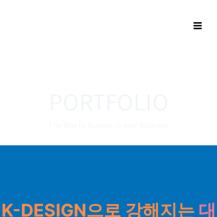
PORTFOLIO
The Way to Success in your Business
K-DESIGN으로 강해지는
대