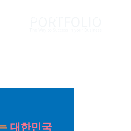
PORTFOLIO
Design Services
PORTFOLIO
The Way to Success in your Business
는
대한민국