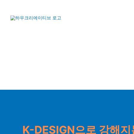
콘
텐
Howceative
츠
로
건
너
뛰
기
K-DESIGN으로 강해지