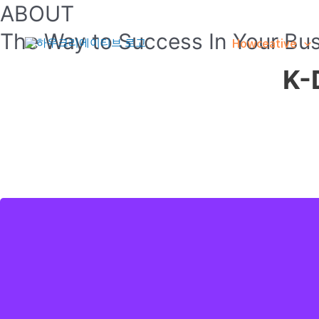
ABOUT
콘
텐
The Way to Success In Your Bus
Howceative
츠
로
K
건
너
뛰
기