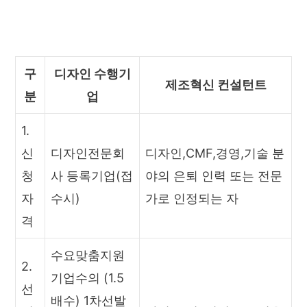
구
디자인 수행기
제조혁신 컨설턴트
분
업
1.
신
디자인전문회
디자인,CMF,경영,기술 분
청
사 등록기업(접
야의 은퇴 인력 또는 전문
자
수시)
가로 인정되는 자
격
수요맞춤지원
2.
기업수의 (1.5
선
배수) 1차선발