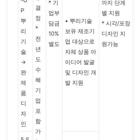
-U
* 기
까지 단계
결
P
업부
별 지원
정
뿌
• 뿌리기술
담금
* 시각/포장
*
리
보유 제조기
10%
디자인 지
전
기
업 대상으로
별도
원가능
년
술
자체 상품 아
도
→
이디어 발굴
수
완
및 디자인 개
혜
제
발 지원
기
품
업
디
포
자
함
인
가
5.S