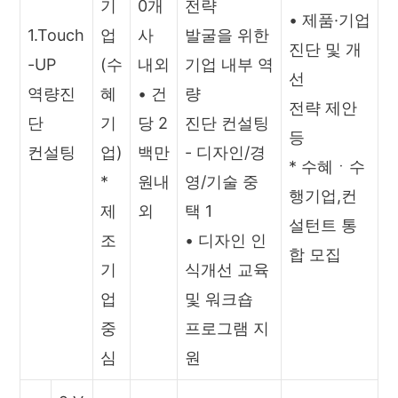
기
0개
전략
• 제품·기업
1.Touch
업
사
발굴을 위한
진단 및 개
-UP
(수
내외
기업 내부 역
선
역량진
혜
• 건
량
전략 제안
단
기
당 2
진단 컨설팅
등
컨설팅
업)
백만
- 디자인/경
* 수혜ㆍ수
*
원내
영/기술 중
행기업,컨
제
외
택 1
설턴트 통
조
• 디자인 인
합 모집
기
식개선 교육
업
및 워크숍
중
프로그램 지
심
원