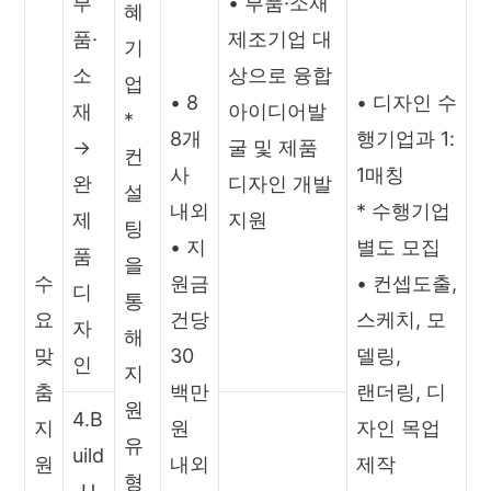
부
• 부품·소재
혜
품·
제조기업 대
기
소
상으로 융합
업
• 8
• 디자인 수
재
아이디어발
*
8개
행기업과 1:
→
굴 및 제품
컨
사
1매칭
완
디자인 개발
설
내외
* 수행기업
제
지원
팅
• 지
별도 모집
품
을
수
원금
• 컨셉도출,
디
통
요
건당
스케치, 모
자
해
맞
30
델링,
인
지
춤
백만
랜더링, 디
원
4.B
지
원
자인 목업
유
uild
원
내외
제작
형