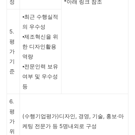
정
*아래 링크 참조
⦁최근 수행실적
의 우수성
5.
⦁제조혁신을 위
평
한 디자인활용
가
역량
기
⦁전문인력 보유
준
여부 및 우수성
등
6.
평
(수행기업평가)디자인, 경영, 기술, 홍보·마
가
케팅 전문가 등 5명내외로 구성
위