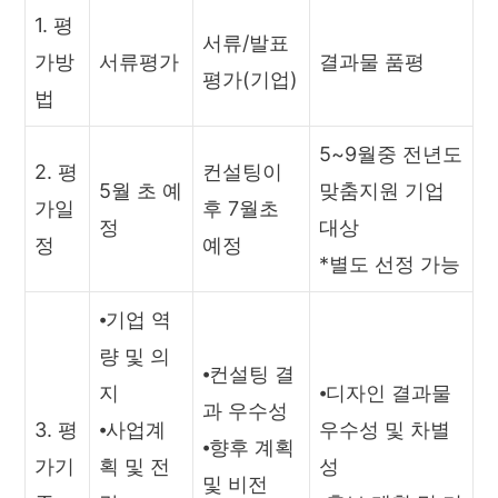
1. 평
서류/발표
가방
서류평가
결과물 품평
평가(기업)
법
5~9월중 전년도
2. 평
컨설팅이
5월 초 예
맞춤지원 기업
가일
후 7월초
정
대상
정
예정
*별도 선정 가능
⦁기업 역
량 및 의
⦁컨설팅 결
지
⦁디자인 결과물
과 우수성
3. 평
⦁사업계
우수성 및 차별
⦁향후 계획
가기
획 및 전
성
및 비전