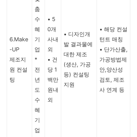
춤
수
• 5
혜
0개
• 해당 컨설
• 디자인개
6.Make
기
사내
턴트 매칭
발 결과물에
-UP
업
외
• 단가산출,
대한 제조
제조지
*
• 건
가공방법제
(생산, 가공
원 컨설
전
당 1
안,양산성
등) 컨설팅
팅
년
백만
검토, 제조
지원
도
원내
사 연계 등
수
외
혜
기
업