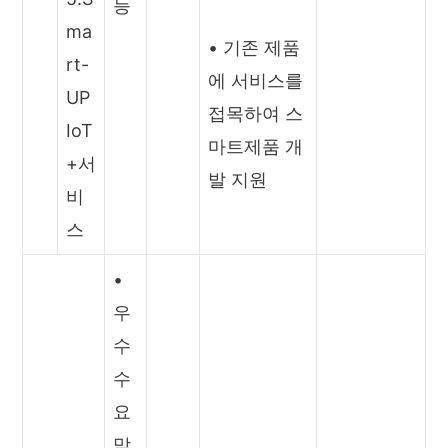
능
ma
• 기존 제품
rt-
에 서비스를
UP
접목하여 스
IoT
마트제품 개
+서
발 지원
비
스
•
우
수
수
요
맞