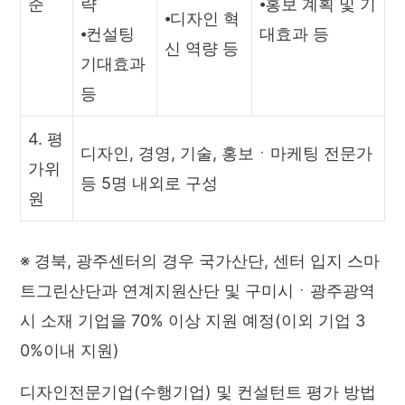
준
략
⦁홍보 계획 및 기
⦁디자인 혁
⦁컨설팅
대효과 등
신 역량 등
기대효과
등
4. 평
디자인, 경영, 기술, 홍보ㆍ마케팅 전문가
가위
등 5명 내외로 구성
원
※ 경북, 광주센터의 경우 국가산단, 센터 입지 스마
트그린산단과 연계지원산단 및 구미시ㆍ광주광역
시 소재 기업을 70% 이상 지원 예정(이외 기업 3
0%이내 지원)
디자인전문기업(수행기업) 및 컨설턴트 평가 방법