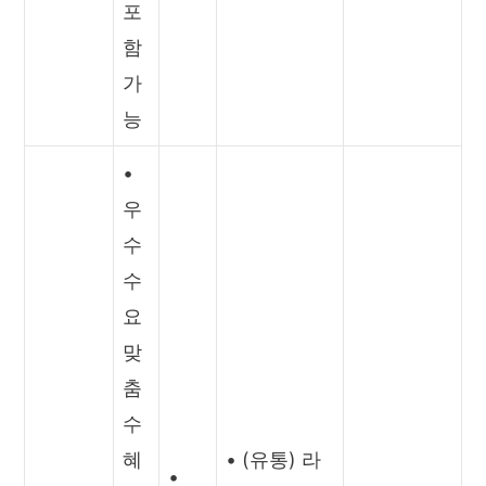
포
함
가
능
•
우
수
수
요
맞
춤
수
혜
• (유통) 라
•