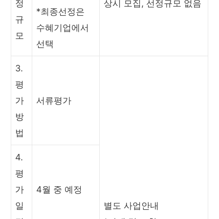
정
상시 모집, 선정규모 없음
*최종선정은
규
수혜기업에서
모
선택
3.
평
가
서류평가
방
법
4.
평
가
4월 중 예정
일
별도 사업안내