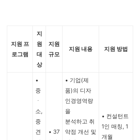
지
지원 프
원
지원
지원 내용
지원 방법
로그램
대
규모
상
•
• 기업(제
중
품)의 디자
ㆍ
인경영역량
소,
을
• 컨설턴트
중
분석하고 취
1인 매칭, 1
견
• 37
약점 개선 및
개월