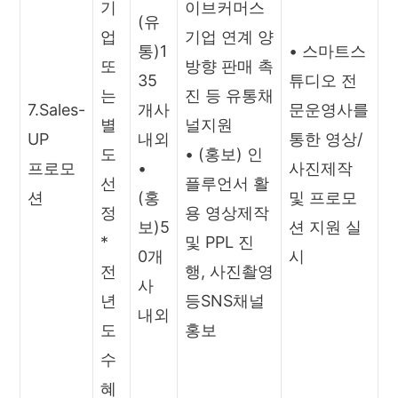
기
이브커머스
(유
업
기업 연계 양
통)1
• 스마트스
또
방향 판매 촉
35
튜디오 전
는
진 등 유통채
7.Sales-
개사
문운영사를
별
널지원
UP
내외
통한 영상/
도
• (홍보) 인
프로모
•
사진제작
선
플루언서 활
션
(홍
및 프로모
정
용 영상제작
보)5
션 지원 실
*
및 PPL 진
0개
시
전
행, 사진촬영
사
년
등SNS채널
내외
도
홍보
수
혜